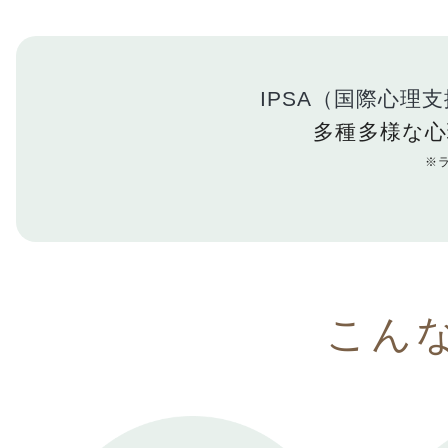
IPSA（国際心理
多種多様な心
※
こん