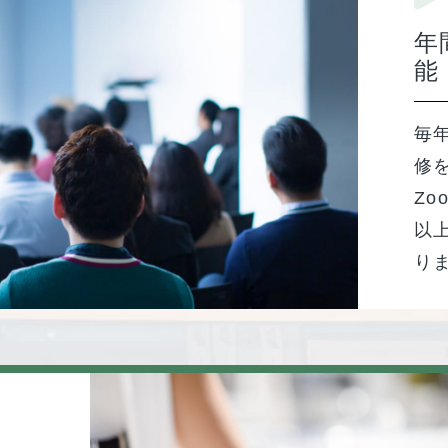
年
能
毎年
修
Z
以
り