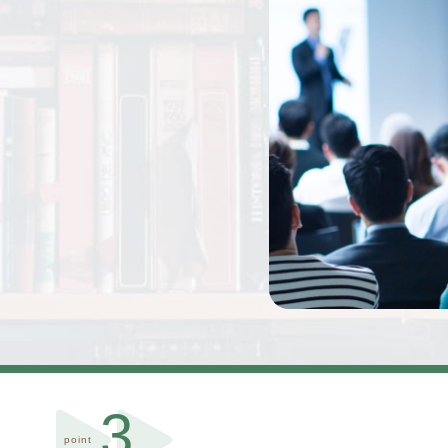
3
point