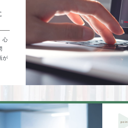
に
、心
問
画が
poin