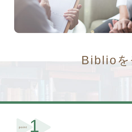
Bibl
1
point