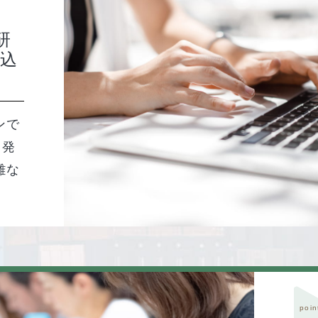
研
申込
ンで
・発
難な
poin