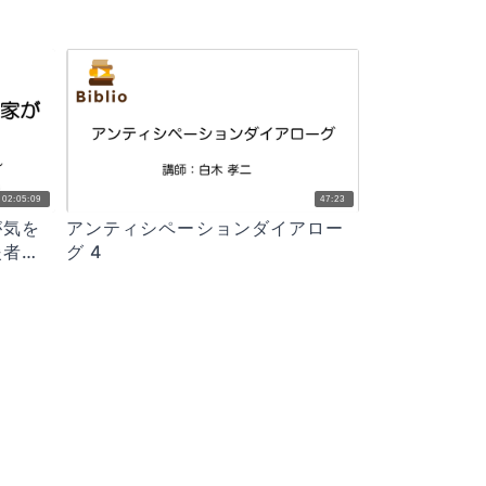
02:05:09
47:23
が気を
アンティシペーションダイアロー
援者に
グ 4
ないコ