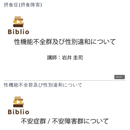
摂食症(摂食障害)
43:07
性機能不全群及び性別違和について