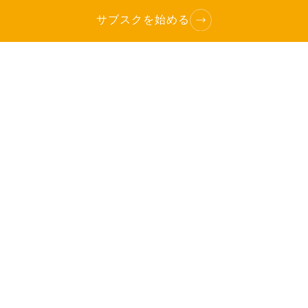
サブスクを始める
TOP
へ
ライブ研修スケジュール
動画一覧
今後の動画追加予定