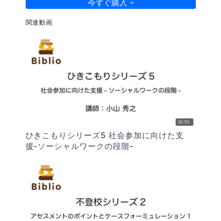
今すぐ購入
の動画は3本ある不登校の現状と対応についてを解説す
る動画の一本目です。
関連動画
31:53
ひきこもりシリーズ5 社会参加に向けた支
援-ソーシャルワークの段階-