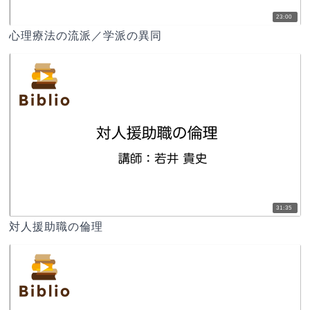
23:00
心理療法の流派／学派の異同
31:35
対人援助職の倫理